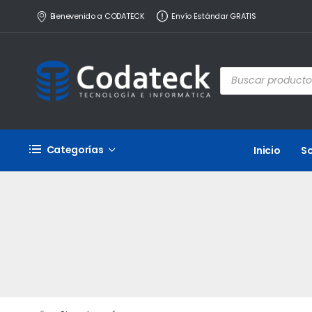
Bienevenido a CODATECK
Envío Estándar GRATIS
Categorías
Inicio
S