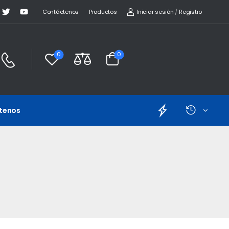
Iniciar sesión
/
Registro
Contáctenos
Productos
0
0
tenos