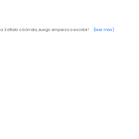
 Edítala o bórrala, ¡luego empieza a escribir!
(leer más)