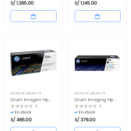
Nuevo
S/
1,365.00
S/
1,145.00
DRUM HP
,
DRUM-TAMBOR
,
SUMINISTROS
DRUM HP
,
DRUM-TAMBOR
,
SUMINIS
Drum Imagen Hp
Drum Imaging Hp
126A CE314A Negro
19A CF219A Negro
0
0
14,000 Pag. Nuevo
12.000 Pag. Nuevo
En stock
En stock
S/
465.00
S/
379.00