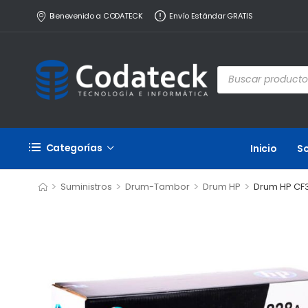
Bienevenido a CODATECK
Envío Estándar GRATIS
Categorías
Inicio
S
>
>
>
>
Suministros
Drum-Tambor
Drum HP
Drum HP CF