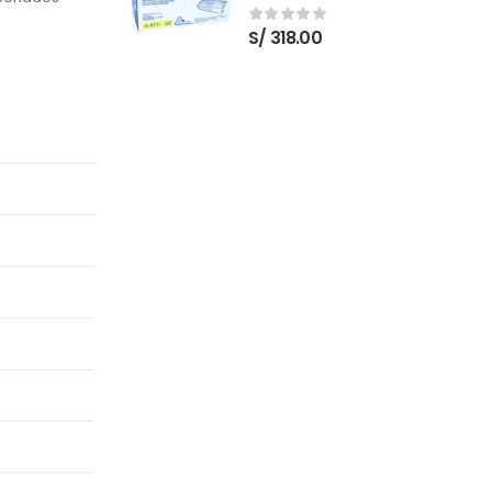
Nuevo
S/
318.00