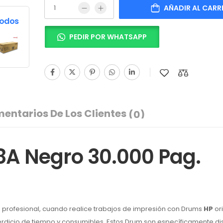
AÑADIR AL CARR
Todos
PEDIR POR WHATSAPP
entarios De Los Clientes
(0)
A Negro 30.000 Pag.
 profesional, cuando realice trabajos de impresión con Drums
HP
or
perdicio de tiempo y consumibles. Estos Drum son específicamente d