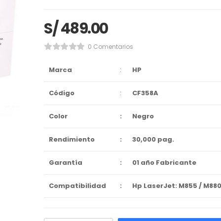
S/
489.00
0 Comentarios
Marca
:
HP
Código
:
CF358A
Color
:
Negro
Rendimiento
:
30,000 pag.
Garantía
:
01 año Fabricante
Compatibilidad
:
Hp LaserJet: M855 / M880