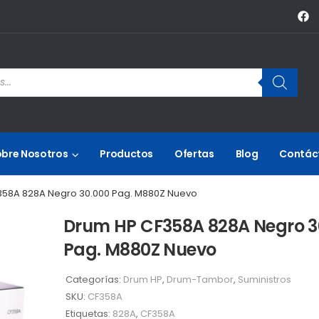
obre Nosotros
Productos
Ofertas
Blog
Contác
358A 828A Negro 30.000 Pag. M880Z Nuevo
Drum HP CF358A 828A Negro 3
Pag. M880Z Nuevo
Categorías:
Drum HP
,
Drum-Tambor
,
Suministros
SKU:
CF358A
Etiquetas:
828A
,
CF358A