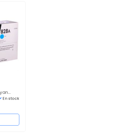
Cyan
Toner Brother TN-221C cyan1,400
o
pag. Nuevo
En stock
En stock
0
S/
315.00
Añadir al carrito