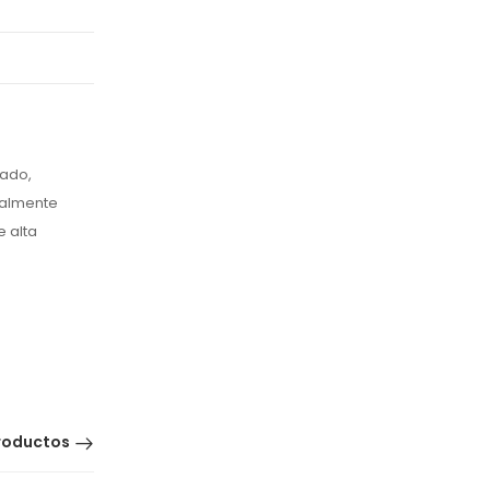
cado,
ialmente
e alta
roductos