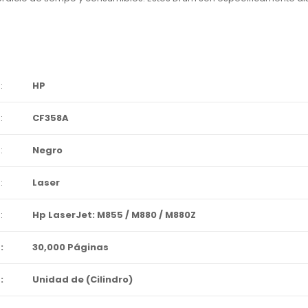
:
HP
:
CF358A
:
Negro
:
Laser
:
Hp LaserJet: M855 / M880 / M880Z
:
30,000 Páginas
:
Unidad de (Cilindro)