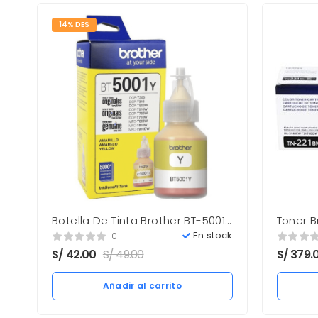
14% DES
Botella De Tinta Brother BT-5001Y
Toner B
Yellow 48.8ML
2,500 p
En stock
0
S/
42.00
S/
49.00
S/
379.
Añadir al carrito