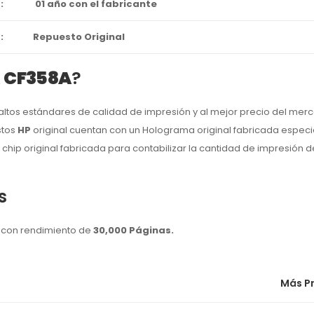
:
01 año con el fabricante
:
Repuesto Original
A
CF358A
?
ltos estándares de calidad de impresión y al mejor precio del mer
stos
HP
original cuentan con un Holograma original fabricada espec
chip original fabricada para contabilizar la cantidad de impresión d
s
con rendimiento de
30,000 Páginas.
Más P