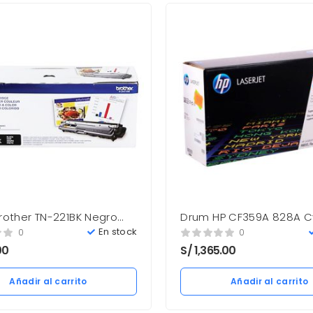
rother TN-221BK Negro
Drum HP CF359A 828A 
ag. Nuevo
30.000 Pag. M880Z Nuev
En stock
0
0
00
S/
1,365.00
Añadir al carrito
Añadir al carrito