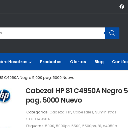
obre Nosotros
Productos
Ofertas
Blog
Contác
81 C4950A Negro 5,000 pag. 5000 Nuevo
Cabezal HP 81 C4950A Negro 5
pag. 5000 Nuevo
Categorías:
Cabezal HP
,
Cabezales
,
Suministros
SKU:
C4950A
Etiquetas:
5000
,
5000ps
,
5500
,
5500ps
,
81
,
c4950a