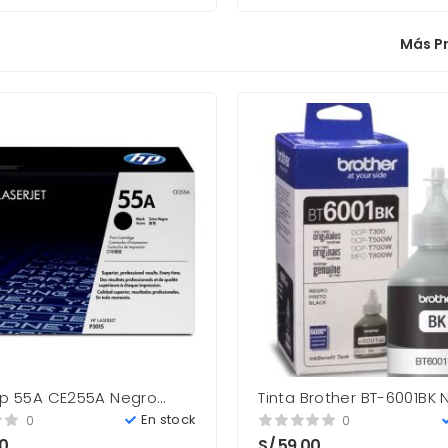
Más P
Hp 55A CE255A Negro
Tinta Brother BT-6001BK 
ag Laserjet Nuevo
108ML Nuevo
En stock
0
0
00
S/
59.00