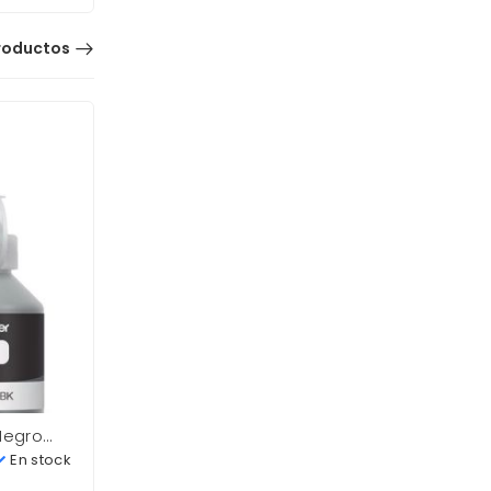
roductos
Negro
Toner Hp 48A CF248A Negro
1,000 Pag Color LaserJet Nuevo
En stock
En stock
0
S/
275.00