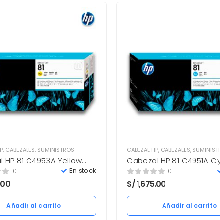
P
,
CABEZALES
,
SUMINISTROS
CABEZAL HP
,
CABEZALES
,
SUMINIST
l HP 81 C4953A Yellow
Cabezal HP 81 C4951A C
ag. 5000 Nuevo
5,000 pag. 5000 Nuevo
En stock
0
0
.00
S/
1,675.00
Añadir al carrito
Añadir al carrito