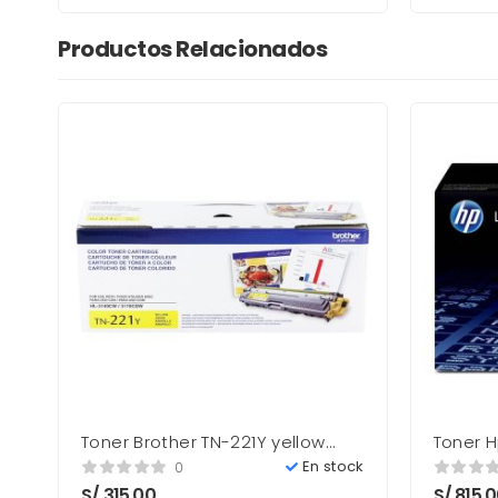
Productos Relacionados
Toner Brother TN-221Y yellow
Toner 
1,400 pag. Nuevo
6,000 P
En stock
0
S/
315.00
S/
815.