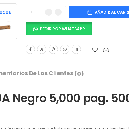
Todos
AÑADIR AL CARR
PEDIR POR WHATSAPP
entarios De Los Clientes
(0)
0A Negro 5,000 pag. 50
profesional, cuando realice trabajos de impresión con cabezales HP