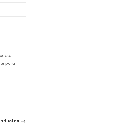
rcado,
nte para
roductos