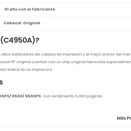
01 año con el fabricante
Cabezal Original
1 (C4950A)?
altos estándares de calidad de impresión y al mejor precio del me
zal HP original cuentan con un chip original fabricada especialme
ted realice en su impresora.
s
00PS/ 5500/ 5500PS
.
con rendimiento 5,000 paginas.
Más P