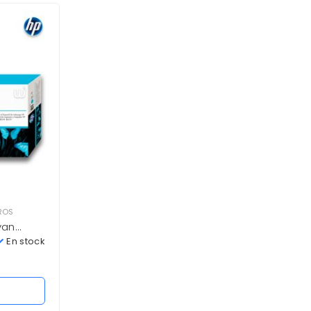
ROS
CABEZAL HP
,
CABEZALES
,
SUMINISTROS
yan
Cabezal HP 81 C4955A LT.
Magenta 1,000 pag. 5000 Nuevo
En stock
En stock
0
S/
1,675.00
Añadir al carrito