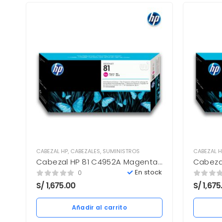
CABEZAL HP
,
CABEZALES
,
SUMINISTROS
CABEZAL H
Cabezal HP 81 C4952A Magenta
Cabeza
5,000 pag. 5000 Nuevo
5,000 p
En stock
0
S/
1,675.00
S/
1,675
Añadir al carrito