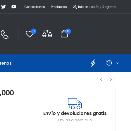
Iniciar sesión
/
Registro
Contáctenos
Productos
0
0
tenos
,000
Envío y devoluciones gratis
Envíos a domicilio