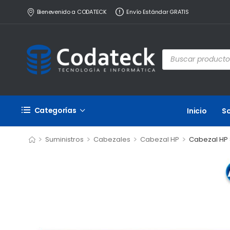
Bienevenido a CODATECK
Envío Estándar GRATIS
Categorías
Inicio
S
>
>
>
>
Suministros
Cabezales
Cabezal HP
Cabezal HP 