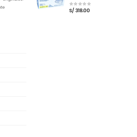
Nuevo
nte
S/
318.00