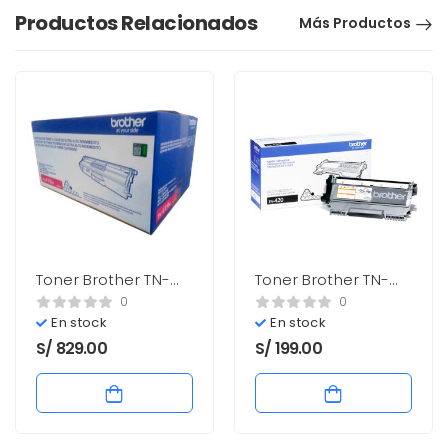
Productos Relacionados
Más Productos
Toner Brother TN-
Toner Brother TN-
419M Magenta 9,000
420 Negro 1200 Pag.
0
0
paginas Nuevo
Nuevo
En stock
En stock
S/
829.00
S/
199.00