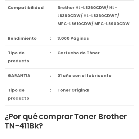
Compatibilidad
:
Brother HL-L8260CDW/ HL-
L8360CDW/ HL-L8360CDWT/
MFC-L8610CDW/ MFC-L8900CDW
Rendimiento
:
3,000 Páginas
Tipo de
:
Cartucho de Tóner
producto
GARANTIA
:
01 año con el fabricante
Tipo de
:
Toner Original
producto
¿Por qué comprar Toner Brother
TN-411Bk?