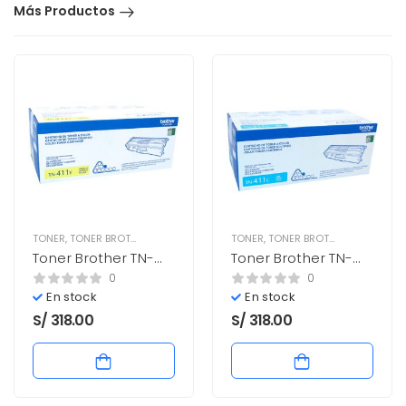
Más Productos
TONER
,
TONER BROTHER
TONER
,
TONER BROTHER
Toner Brother TN-
Toner Brother TN-
411Y Yellow 1,800
411C Cyan 1,800
0
0
paginas Nuevo
paginas Nuevo
En stock
En stock
S/
318.00
S/
318.00