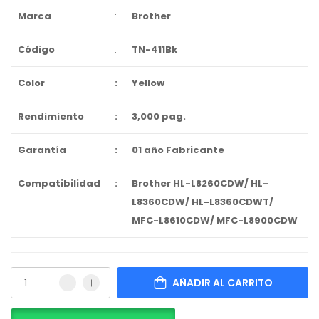
Marca
:
Brother
Código
:
TN-411Bk
Color
:
Yellow
Rendimiento
:
3,000 pag.
Garantía
:
01 año Fabricante
Compatibilidad
:
Brother HL-L8260CDW/ HL-
L8360CDW/ HL-L8360CDWT/
MFC-L8610CDW/ MFC-L8900CDW
AÑADIR AL CARRITO