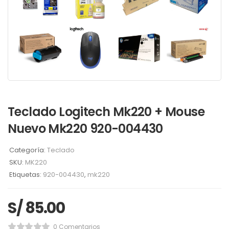
Teclado Logitech Mk220 + Mouse
Nuevo Mk220 920-004430
Categoría:
Teclado
SKU:
MK220
Etiquetas:
920-004430
,
mk220
S/
85.00
0 Comentarios