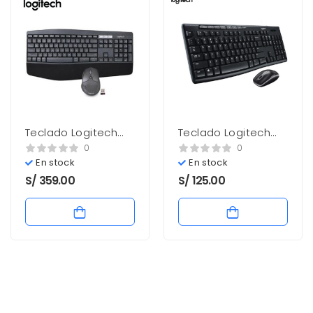
Teclado Logitech
Teclado Logitech
Mk850 + Mouse
MK270 Negro Nuevo
0
0
Negro nuevo 920-
+ Mouse 920-
En stock
En stock
008659
004432
S/
359.00
S/
125.00