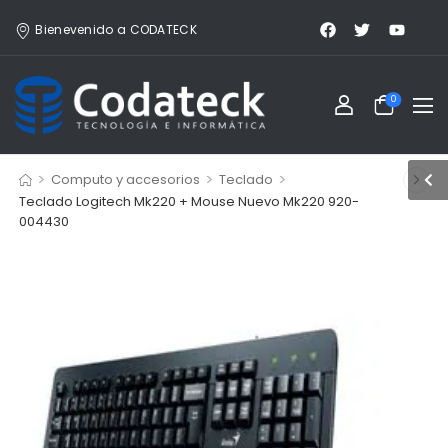
Bienevenido a CODATECK
0
>
>
>
Computo y accesorios
Teclado
Teclado Logitech Mk220 + Mouse Nuevo Mk220 920-
004430