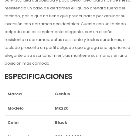
004430), alta durabilidad y poco peso, ideal para PCs de mesa,
resistencia En caso de derrames el liquido drenara fuera del
teclado, por lo que no tiene que preocuparse por arruinar su
inversión con derrames accidentales. Cuenta con un teclado
delgado que es simplemente elegante, con un diseño
resistente a derrames, patas resistente y teclas duraderas, el
teclado presenta un perfil delgado que agrega una apariencia
elegante a su escritorio mientras mantiene sus manos en una
posición mas cómoda.
ESPECIFICACIONES
Marca
:
Genius
Modelo
:
Mk220
Color
Black