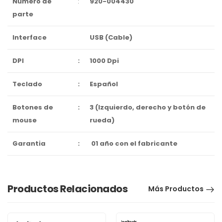
Numero de
:
920-004430
parte
Interface
USB (Cable)
DPI
:
1000 Dpi
Teclado
:
Español
Botones de
:
3 (Izquierdo, derecho y botón de
mouse
rueda)
Garantia
:
01 año con el fabricante
Productos Relacionados
Más Productos