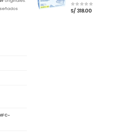
er
originales.
Nuevo
diseñados
S/
318.00
MFC-