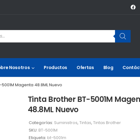
obre Nosotros
Productos
Ofertas
Blog
Contác
BT-5001M Magenta 48.8ML Nuevo
Tinta Brother BT-5001M Mage
48.8ML Nuevo
Categorías:
Suministros
,
Tintas
,
Tintas Brother
SKU:
BT-5001M
Etiqueta:
bt-5001m