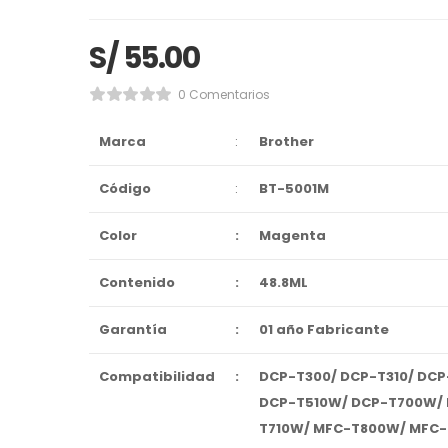
S/
55.00
0 Comentarios
Marca
:
Brother
Código
:
BT-5001M
Color
:
Magenta
Contenido
:
48.8ML
Garantía
:
01 año Fabricante
Compatibilidad
:
DCP-T300/ DCP-T310/ DC
DCP-T510W/ DCP-T700W/
T710W/ MFC-T800W/ MFC-