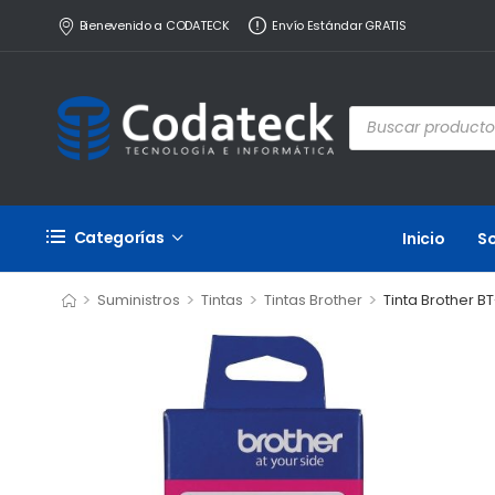
Bienevenido a CODATECK
Envío Estándar GRATIS
Categorías
Inicio
S
>
>
>
>
Suministros
Tintas
Tintas Brother
Tinta Brother 