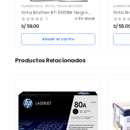
SUMINISTROS
,
TINTAS
,
TINTAS BROTHER
SUMINIST
Tinta Brother BT-6001BK Negro
Tinta B
108ML Nuevo
48.8ML
En stock
0
S/
59.00
S/
55.0
Añadir al carrito
Productos Relacionados