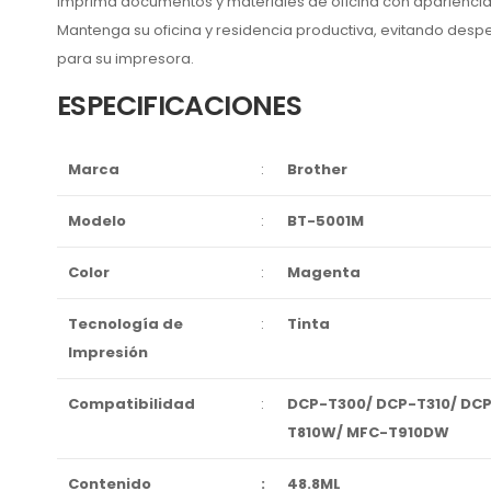
Imprima documentos y materiales de oficina con apariencia 
Mantenga su oficina y residencia productiva, evitando desp
para su impresora.
ESPECIFICACIONES
Marca
:
Brother
Modelo
:
BT-5001M
Color
:
Magenta
Tecnología de
:
Tinta
Impresión
Compatibilidad
:
DCP-T300/ DCP-T310/ DC
T810W/ MFC-T910DW
Contenido
:
48.8ML