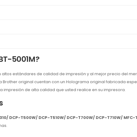
 BT-5001M?
 altos estándares de calidad de impresión y al mejor precio del me
a Brother original cuentan con un Holograma original fabricada esp
a impresión de alta calidad que usted realice en su impresora.
s
310/ DCP-T500W/ DCP-T510W/ DCP-T700W/ DCP-T710W/ MFC-
nas.