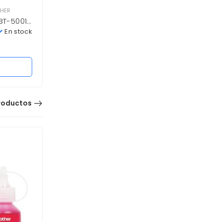
THER
 BT-5001Y
En stock
roductos