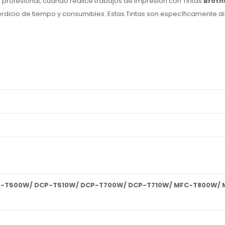
profesional, cuando realice trabajos de impresión con Tintas
Broth
erdicio de tiempo y consumibles. Estas Tintas son específicamente 
P-T500W/ DCP-T510W/ DCP-T700W/ DCP-T710W/ MFC-T800W/ 