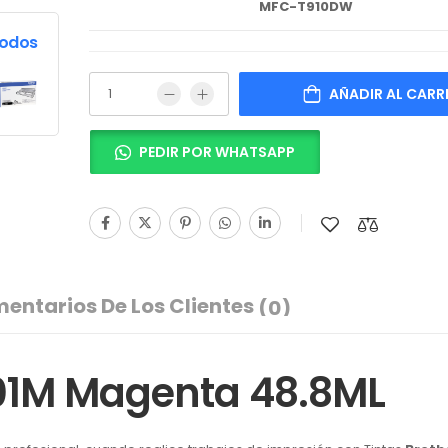
MFC-T910DW
Todos
AÑADIR AL CARR
PEDIR POR WHATSAPP
entarios De Los Clientes
(0)
001M Magenta 48.8ML