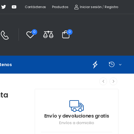
Iniciar sesión
/
Registro
Contáctenos
Productos
0
0
tenos
nta
Envío y devoluciones gratis
Envíos a domicilio