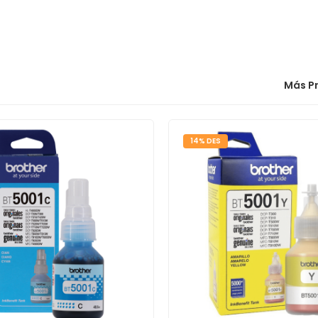
Más P
14% DES