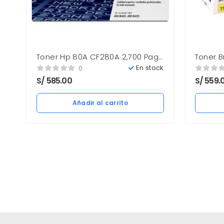
Toner Hp 80A CF280A 2,700 Pag
Toner B
LaserJet Pro 400 Nuevo
3,500 p
En stock
0
S/
585.00
S/
559.
Añadir al carrito