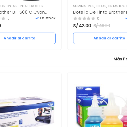
ROS
,
TINTAS
,
TINTAS BROTHER
SUMINISTROS
,
TINTAS
,
TINTAS BRO
rother BT-5001C Cyan
Botella De Tinta Brother
 Nuevo
Yellow 48.8ML
En stock
0
0
0
S/
42.00
S/
49.00
Añadir al carrito
Añadir al carrito
Más P