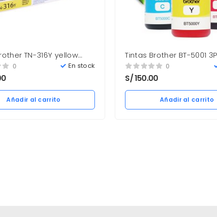
rother TN-316Y yellow
Tintas Brother BT-5001 3
ag. Nuevo
Color 5,000 paginas Nu
En stock
0
0
00
S/
150.00
Añadir al carrito
Añadir al carrito