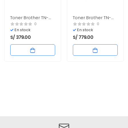
Toner Brother TN-
Toner Brother TN-
221BK Negro 2,500
3499 Negro,
0
0
pag. Nuevo
rendimiento
En stock
En stock
20,000pg Nuevo
S/
379.00
S/
779.00