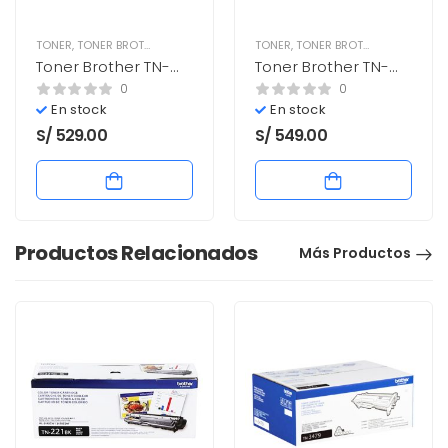
TONER
,
TONER BROTHER
TONER
,
TONER BROTHER
Toner Brother TN-
Toner Brother TN-
315Bk Negro 6,000
315C Cyan 3,500
0
0
paginas Nuevo
paginas Nuevo
En stock
En stock
S/
529.00
S/
549.00
Productos Relacionados
Más Productos