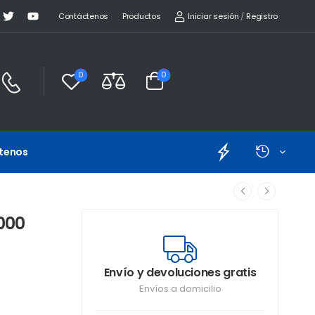
Iniciar sesión
/
Registro
Contáctenos
Productos
0
0
tenos
000
Envío y devoluciones gratis
Envíos a domicilio