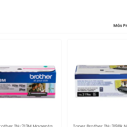
Más P
Brother TN-213M Magenta
Toner Brother TN-319Bk Negro