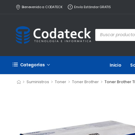
Bienevenido a CODATECK
Envío Estándar GRATIS
Categorías
Inicio
S
>
>
>
>
Suministros
Toner
Toner Brother
Toner Brother 