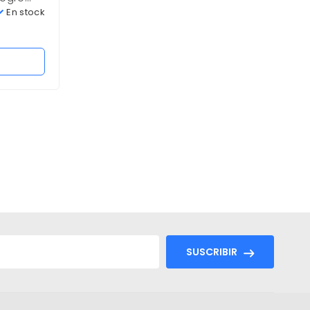
1,300 paginas Nuevo
En stock
En stock
0
S/
325.00
Añadir al carrito
SUSCRIBIR