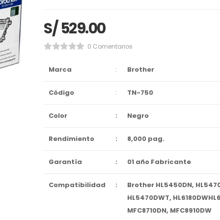
S/
529.00
0 Comentarios
Marca
:
Brother
Código
:
TN-750
Color
:
Negro
Rendimiento
:
8,000 pag.
Garantía
:
01 año Fabricante
Compatibilidad
:
Brother HL5450DN, HL547
HL5470DWT, HL6180DWHL
MFC8710DN, MFC8910DW