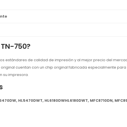
ante
r TN-750?
tos estándares de calidad de impresión y al mejor precio del merca
original cuentan con un chip original fabricada especialmente para 
en su impresora.
s
L5470DW, HL5470DWT, HL6180DWHL6180DWT, MFC8710DN, MFC