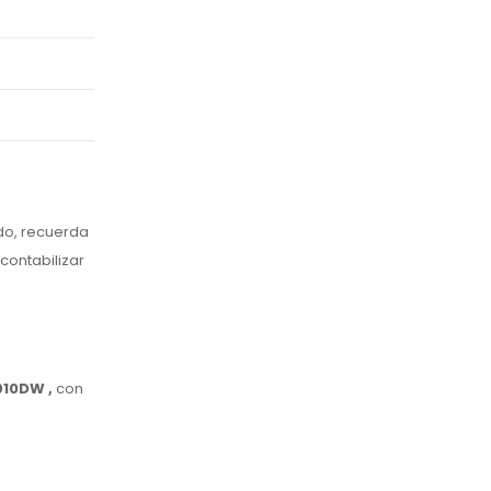
do, recuerda
contabilizar
8910DW
,
con