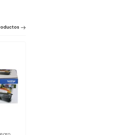
roductos
Toner Brother TN-213Bk Negro