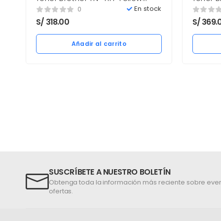
1,800 paginas Nuevo
1,300 p
En stock
0
S/
318.00
S/
369.
Añadir al carrito
SUSCRÍBETE A NUESTRO BOLETÍN
Obtenga toda la información más reciente sobre even
ofertas.