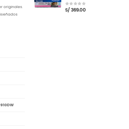
Nuevo
 originales.
S/
369.00
diseñados
8910DW