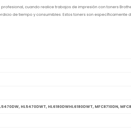
rofesional, cuando realice trabajos de impresión con toners Brother
erdicio de tiempo y consumibles. Estos toners son específicamente 
HL5470DW, HL5470DWT, HL6180DWHL6180DWT, MFC8710DN, MFC