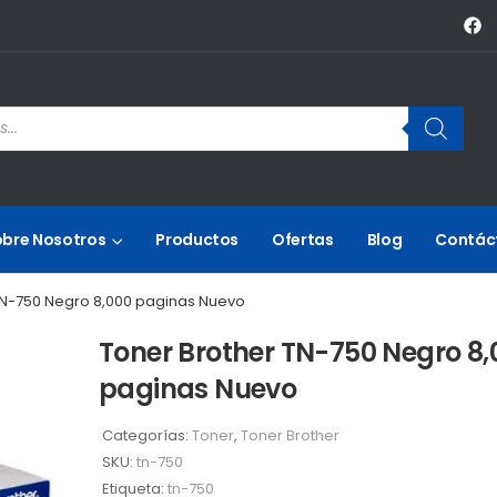
obre Nosotros
Productos
Ofertas
Blog
Contác
TN-750 Negro 8,000 paginas Nuevo
Toner Brother TN-750 Negro 8,
paginas Nuevo
Categorías:
Toner
,
Toner Brother
SKU:
tn-750
Etiqueta:
tn-750